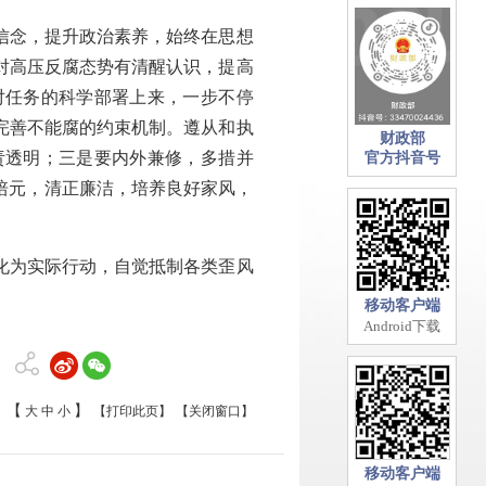
信念，提升政治素养，始终在思想
对高压反腐态势有清醒认识，提高
对任务的科学部署上来，一步不停
完善不能腐的约束机制。遵从和执
财政部
责透明；三是要内外兼修，多措并
官方抖音号
培元，清正廉洁，培养良好家风，
化为实际行动，自觉抵制各类歪风
移动客户端
Android下载
【
】
大
中
小
【打印此页】
【关闭窗口】
移动客户端